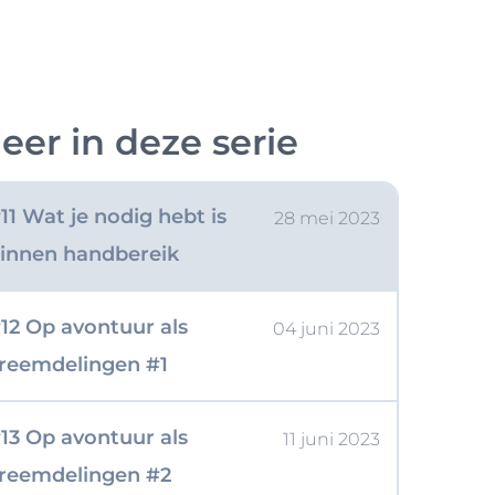
e leven
10 God is dichterbij dan je
21 mei 2023
eer in deze serie
enkt
11 Wat je nodig hebt is
28 mei 2023
innen handbereik
12 Op avontuur als
04 juni 2023
reemdelingen #1
13 Op avontuur als
11 juni 2023
reemdelingen #2