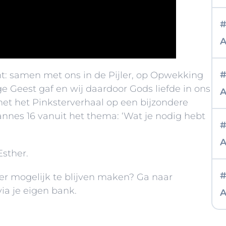
#
A
#
ent: samen met ons in de Pijler, op Opwekking
ge Geest gaf en wij daardoor Gods liefde in ons
A
et het Pinksterverhaal op een bijzondere
annes 16 vanuit het thema: ‘Wat je nodig hebt
#
A
Esther.
#
er mogelijk te blijven maken? Ga naar
 via je eigen bank
.
A