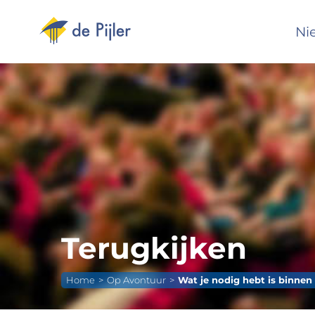
Ga
naar
Ni
inhoud
Terugkijken
Home
Op Avontuur
Wat je nodig hebt is binnen