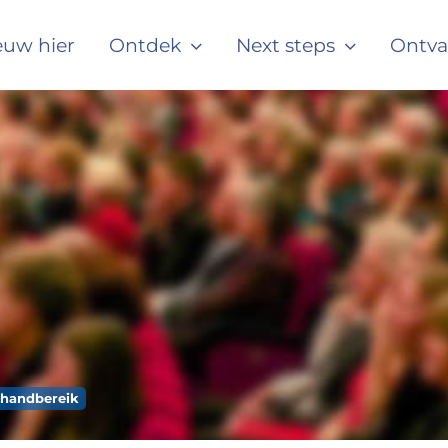
#
euw hier
Ontdek
Next steps
Ontv
w
#
m
#
w
#
o
 handbereik
#