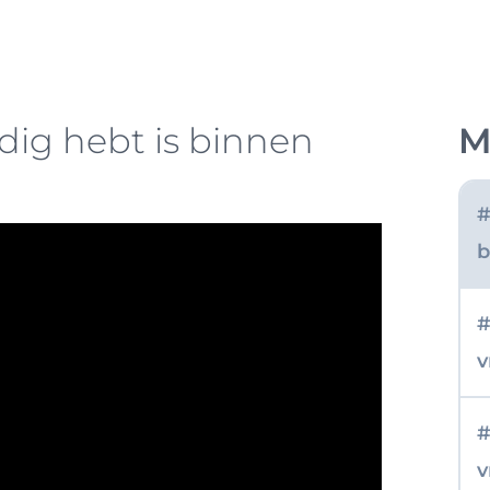
j
#
dig hebt is binnen
M
d
#
b
#
v
#
v