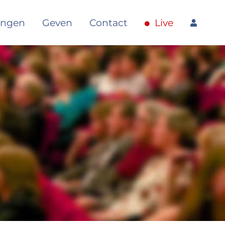
5 Aanbidding in Geest en
angen
Geven
Contact
Live
29 januari
2023
aarheid
6 Aanbidding in zang &
05 februari
2023
uziek
7 Aanbidding door
12 februari
2023
andelen in gemeenschap
8 Aanbidding door door
19 februari
2023
fferen & geven
9 Doopdienst – Kiezen in
14 mei 2023