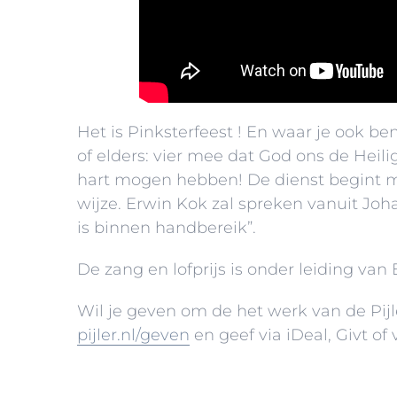
Het is Pinksterfeest ! En waar je ook b
of elders: vier mee dat God ons de Heili
hart mogen hebben! De dienst begint m
wijze. Erwin Kok zal spreken vanuit Joh
is binnen handbereik”.
De zang en lofprijs is onder leiding van 
Wil je geven om de het werk van de Pijl
pijler.nl/geven
en geef via iDeal, Givt of