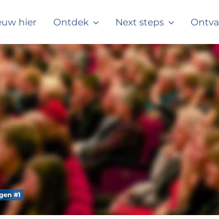
#
euw hier
Ontdek
Next steps
Ontv
w
#
m
#
w
#
o
gen #1
#