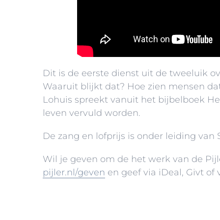
Dit is de eerste dienst uit de tweeluik
Waaruit blijkt dat? Hoe zien mensen dat
Lohuis spreekt vanuit het bijbelboek He
leven vervuld worden.
De zang en lofprijs is onder leiding van
Wil je geven om de het werk van de Pijl
pijler.nl/geven
en geef via iDeal, Givt of