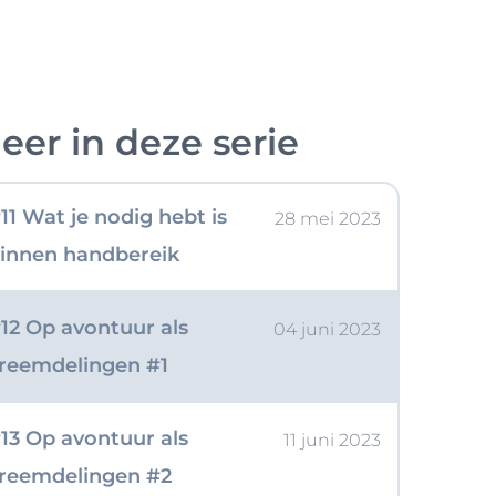
e leven
10 God is dichterbij dan je
21 mei 2023
eer in deze serie
enkt
11 Wat je nodig hebt is
28 mei 2023
innen handbereik
12 Op avontuur als
04 juni 2023
reemdelingen #1
13 Op avontuur als
11 juni 2023
reemdelingen #2