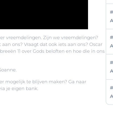
#
A
#
 over vreemdelingen. Zijn we vreemdelingen?
 aan ons? Vraagt dat ook iets aan ons? Oscar
A
breeën 11 over Gods beloften en hoe die in ons
#
 Soanne.
A
er mogelijk te blijven maken? Ga naar
#
 via je eigen bank
.
A