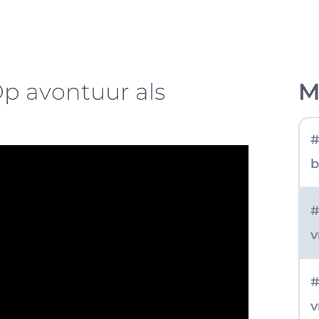
j
#
p avontuur als
M
d
#
b
#
v
#
v