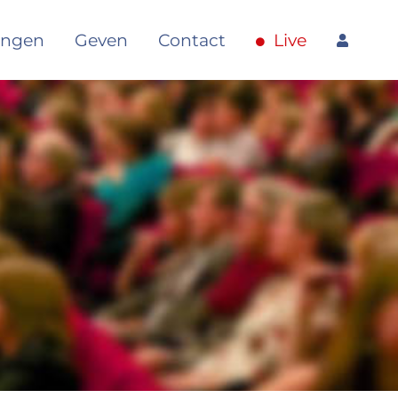
5 Aanbidding in Geest en
angen
Geven
Contact
Live
29 januari
2023
aarheid
6 Aanbidding in zang &
05 februari
2023
uziek
7 Aanbidding door
12 februari
2023
andelen in gemeenschap
8 Aanbidding door door
19 februari
2023
fferen & geven
9 Doopdienst – Kiezen in
14 mei 2023