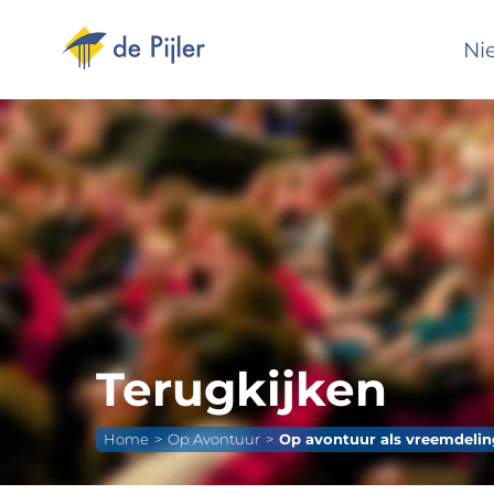
Ga
naar
Ni
inhoud
Terugkijken
Home
Op Avontuur
Op avontuur als vreemdelin