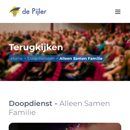
Ga
naar
inhoud
Terugkijken
Home
Doopdiensten
Alleen Samen Familie
Doopdienst -
Alleen Samen
Familie