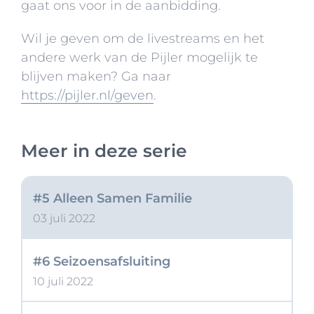
gaat ons voor in de aanbidding.
#3 Paasmorgen – Opstaan –
Wil je geven om de livestreams en het
Doopdienst
andere werk van de Pijler mogelijk te
17 april 2022
blijven maken? Ga naar
https://pijler.nl/geven
.
#4 Geloofsopvoeding – met
kinderopdracht
Meer in deze serie
26 juni 2022
#5 Alleen Samen Familie
03 juli 2022
#6 Seizoensafsluiting
10 juli 2022