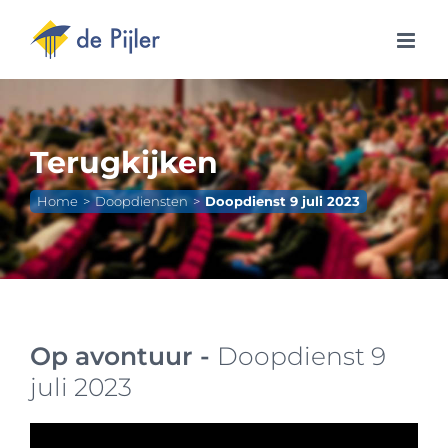
Ga
naar
inhoud
Terugkijken
Home
Doopdiensten
Doopdienst 9 juli 2023
Op avontuur -
Doopdienst 9
juli 2023