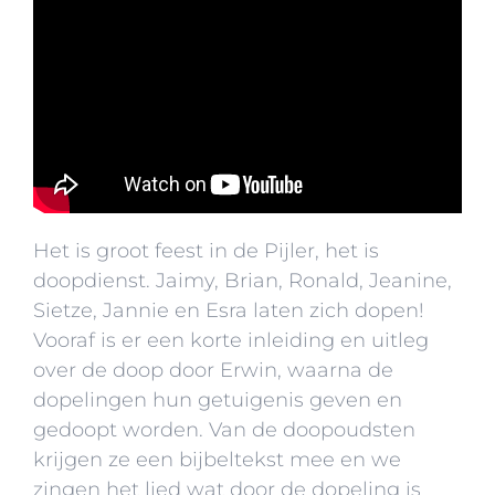
Het is groot feest in de Pijler, het is
doopdienst. Jaimy, Brian, Ronald, Jeanine,
Sietze, Jannie en Esra laten zich dopen!
Vooraf is er een korte inleiding en uitleg
over de doop door Erwin, waarna de
dopelingen hun getuigenis geven en
gedoopt worden. Van de doopoudsten
krijgen ze een bijbeltekst mee en we
zingen het lied wat door de dopeling is