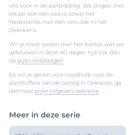
ons voor in de aanbidding. We zingen met
elkaar ook een lied in zowel het
Nederlands met een vers ook in het
Oekraïens.
Wil je meer weten over het boekje wat we
gebruiken in deze 40-dagen tijd kijk dan
op
pijler.nl/40dagen
En wil je geven voor noodhulp voor de
slachtoffers van de oorlog in Oekraïne, ga
dan naar
pijler.nl/geven-oekraine
.
#1 Je(zus) veertigdagentijd
Meer in deze serie
06 maart 2022