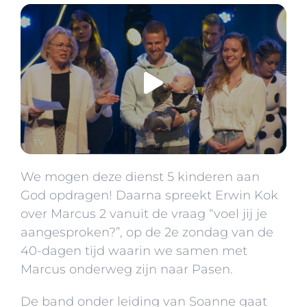
We mogen deze dienst 5 kinderen aan
God opdragen! Daarna spreekt Erwin Kok
over Marcus 2 vanuit de vraag “voel jij je
aangesproken?”, op de 2e zondag van de
40-dagen tijd waarin we samen met
Marcus onderweg zijn naar Pasen.
De band onder leiding van Soanne gaat