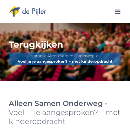
Ga
naar
inhoud
Terugkijken
Home
Alleen Samen Onderweg
Voel jij je aangesproken? – met kinderopdracht
Alleen Samen Onderweg -
Voel jij je aangesproken? – met
kinderopdracht