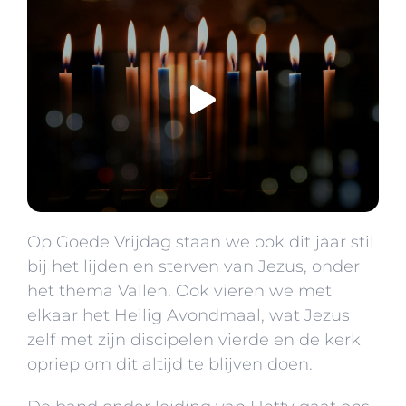
Op Goede Vrijdag staan we ook dit jaar stil
bij het lijden en sterven van Jezus, onder
het thema Vallen. Ook vieren we met
elkaar het Heilig Avondmaal, wat Jezus
zelf met zijn discipelen vierde en de kerk
opriep om dit altijd te blijven doen.