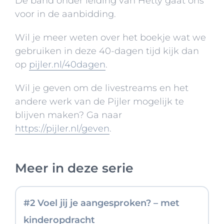
De band onder leiding van Hetty gaat ons
voor in de aanbidding.
Wil je meer weten over het boekje wat we
gebruiken in deze 40-dagen tijd kijk dan
op
pijler.nl/40dagen
.
Wil je geven om de livestreams en het
andere werk van de Pijler mogelijk te
blijven maken? Ga naar
https://pijler.nl/geven
.
#1 Je(zus) veertigdagentijd
Meer in deze serie
06 maart 2022
#2 Voel jij je aangesproken? – met
kinderopdracht