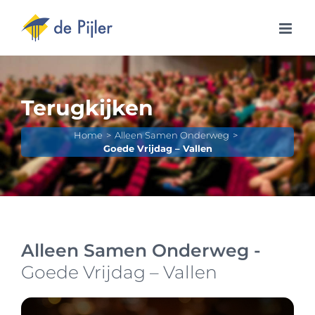
Ga
naar
inhoud
Terugkijken
Home
Alleen Samen Onderweg
Goede Vrijdag – Vallen
Alleen Samen Onderweg -
Goede Vrijdag – Vallen