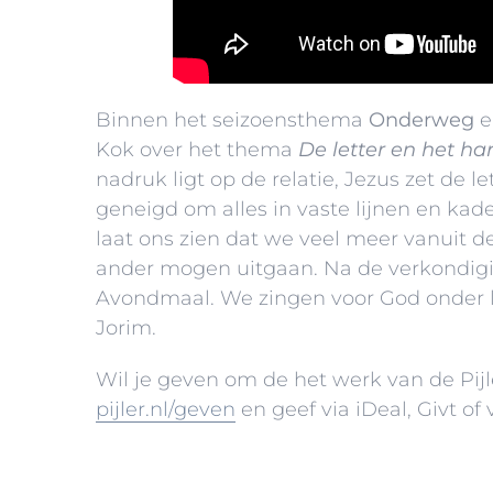
Binnen het seizoensthema
Onderweg
e
Kok over het thema
De letter en het har
nadruk ligt op de relatie, Jezus zet de l
geneigd om alles in vaste lijnen en kade
laat ons zien dat we veel meer vanuit
ander mogen uitgaan. Na de verkondigi
Avondmaal. We zingen voor God onder le
Jorim.
Wil je geven om de het werk van de Pijl
pijler.nl/geven
en geef via iDeal, Givt of