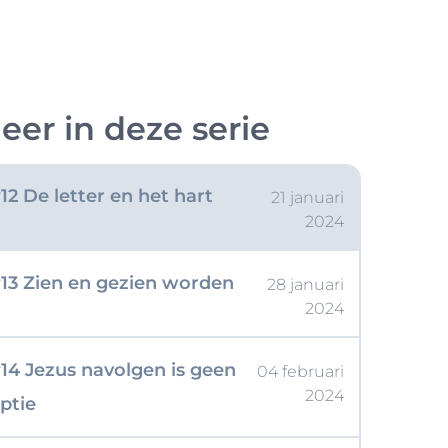
2023
ieuw begin
11 Het draait maar om
14 januari
eer in deze serie
2024
én ding
12 De letter en het hart
21 januari
2024
13 Zien en gezien worden
28 januari
2024
14 Jezus navolgen is geen
04 februari
2024
ptie