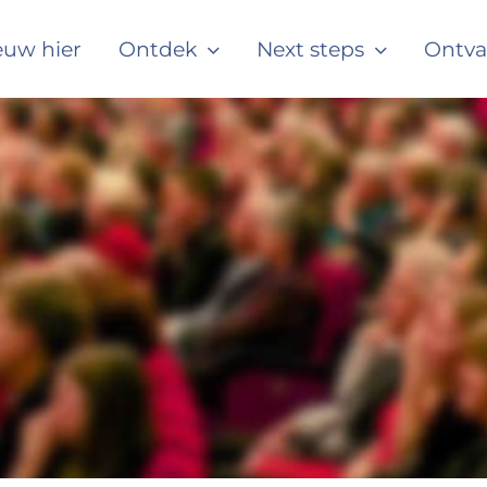
euw hier
Ontdek
Next steps
Ontv
#
#
#
m
#
#