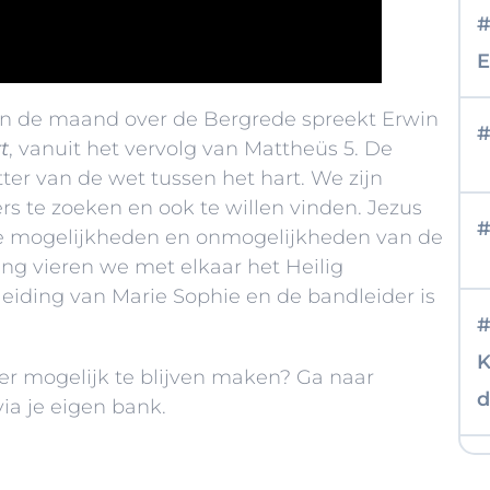
#
n de maand over de Bergrede spreekt Erwin
#
t
, vanuit het vervolg van Mattheüs 5. De
etter van de wet tussen het hart. We zijn
rs te zoeken en ook te willen vinden. Jezus
#
 de mogelijkheden en onmogelijkheden van de
ng vieren we met elkaar het Heilig
iding van Marie Sophie en de bandleider is
#
K
er mogelijk te blijven maken? Ga naar
d
 via je eigen bank
.
#