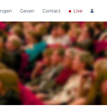
angen
Geven
Contact
Live
6 Wat kan ik doen?
22 oktober
2023
7 Kampvuurdienst
05
november
2023
8 Wat als je links wilt,
12 november
2023
aar rechts moet?
9 Wat als het stuk is?
19 november
2023
10 Verlangen naar een
31 december