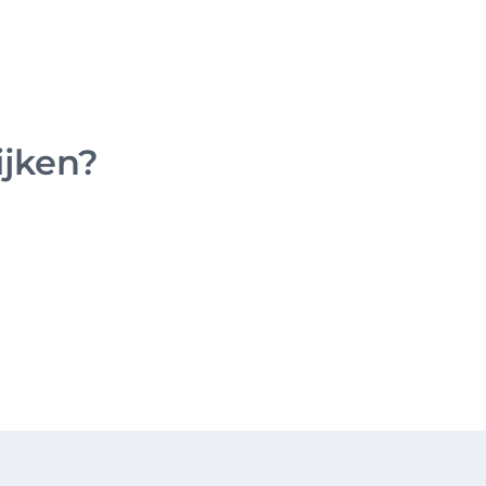
d
#
E
ijken?
#
S
#
#
T