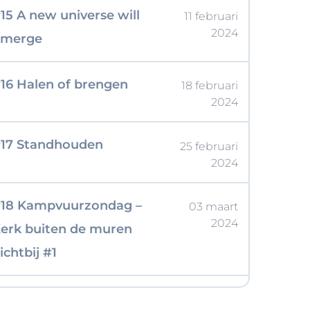
15 A new universe will
11 februari
2024
Emerge
16 Halen of brengen
18 februari
2024
17 Standhouden
25 februari
2024
18 Kampvuurzondag –
03 maart
2024
erk buiten de muren
ichtbij #1
19 Kerk buiten de muren
10 maart