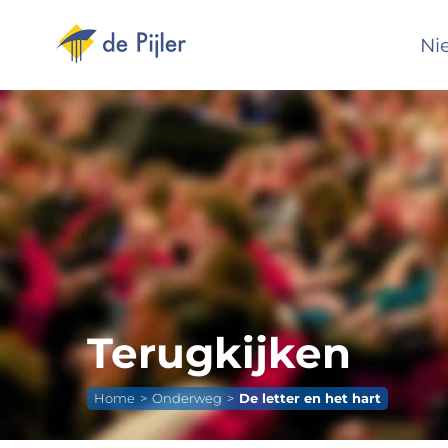
Ga
naar
Ni
inhoud
Terugkijken
Home
Onderweg
De letter en het hart