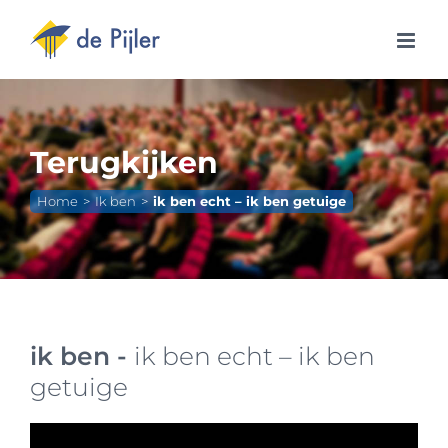
08 december 2024
Ga
naar
#16 Ik ben de belofte – 3e advent
inhoud
15 december 2024
Terugkijken
#17 Ik ben de belofte – 4e advent
22 december 2024
Home
Ik ben
ik ben echt – ik ben getuige
#18 Ik ben de belofte – Dankdienst
2024
29 december 2024
ik ben -
ik ben echt – ik ben
#19 Ik ben gewild – Open Huis dienst
getuige
05 januari 2025