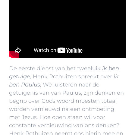
#20 Ik ben die ik ben – Ik ben de Vader
12 januari 2025
#21 Ik ben die ik ben – Ik ben de Zoon
19 januari 2025
#22 Ik ben die ik ben – Ik ben de
Heilige Geest
De eerste dienst van het tweeluik
ik ben
getuige
, Henk Rothuizen spreekt over
ik
26 januari 2025
ben Paulus
, We luisteren naar de
getuigenis van van Paulus, zijn denken en
#23 ik ben echt – ik ben aanbidder
begrip over Gods woord moesten totaal
02 februari 2025
worden vernieuwd na een ontmoeting
met Jezus. Hoe open staan wij voor
#24 ik ben echt – ik ben priester
constante vernieuwing van ons denken?
09 februari 2025
Henk Rothuizen neemt ons hierin mee en