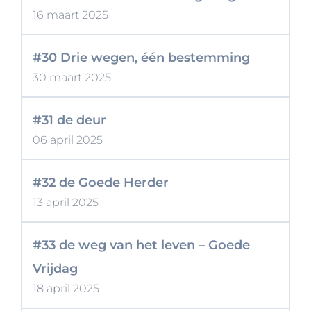
16 maart 2025
#30 Drie wegen, één bestemming
30 maart 2025
#31 de deur
06 april 2025
#32 de Goede Herder
13 april 2025
#33 de weg van het leven – Goede
Vrijdag
18 april 2025