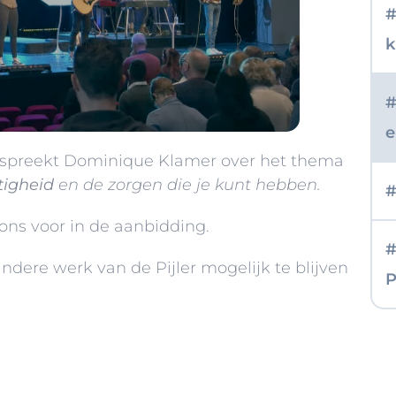
#
k
#
e
ht spreekt Dominique Klamer over het thema
tigheid
en de zorgen die je kunt hebben.
#
ons voor in de aanbidding.
#
ndere werk van de Pijler mogelijk te blijven
P