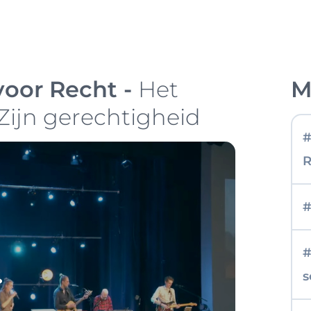
voor Recht -
Het
M
Zijn gerechtigheid
#
R
#
#
s