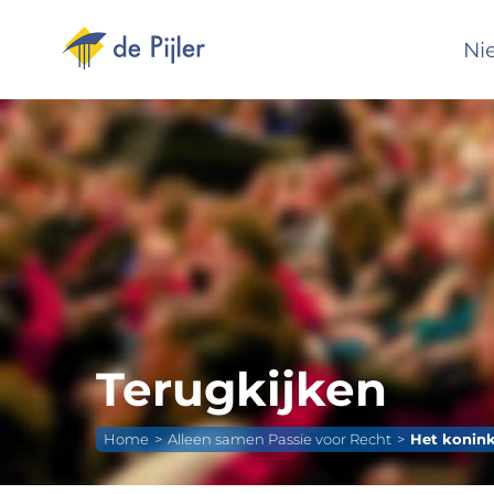
Ga
naar
Ni
inhoud
Terugkijken
Home
Alleen samen Passie voor Recht
Het konink