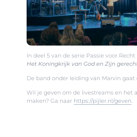
In deel 5 van de serie Passie voor Rec
Het Koningkrijk van God en Zijn gerech
De band onder leiding van Marvin gaat 
Wil je geven om de livestreams en het a
maken? Ga naar
https://pijler.nl/geven
.