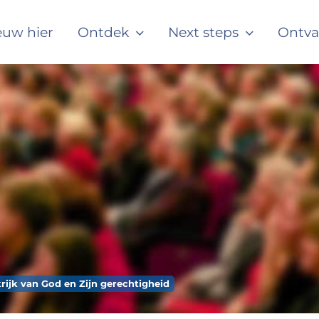
euw hier
Ontdek
Next steps
Ontv
rijk van God en Zijn gerechtigheid