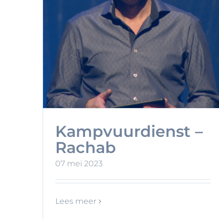
Het avontuur van
Abraham #3
 –
Kampvuurdienst –
Rachab
07 mei 2023
Lees meer