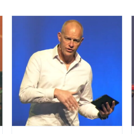
k
j
De wereld op z’n kop