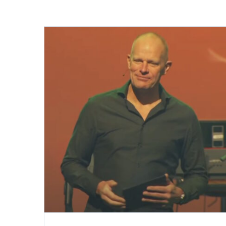
 met
Kampvuurzondag – Ker
 zijn
buiten de muren dichtbi
#1