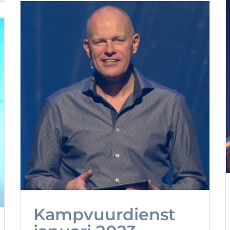
Kampvuurdienst
Superheld?
i
Kampvuurdienst