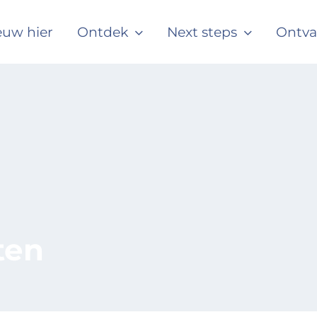
euw hier
Ontdek
Next steps
Ontv
ten