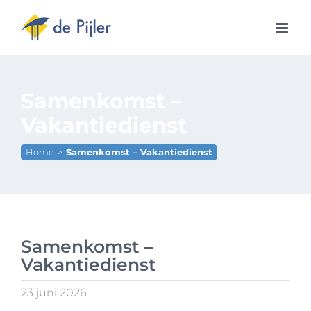
Ga
naar
inhoud
Samenkomst –
Vakantiedienst
Home
Samenkomst – Vakantiedienst
Samenkomst –
Vakantiedienst
23 juni 2026